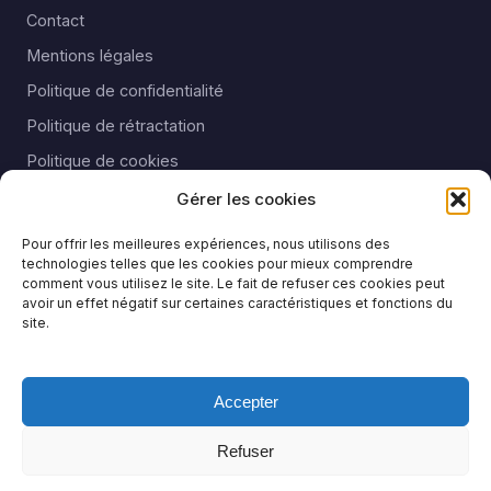
Contact
Mentions légales
Politique de confidentialité
Politique de rétractation
Politique de cookies
CGU
Gérer les cookies
CGV
Pour offrir les meilleures expériences, nous utilisons des
technologies telles que les cookies pour mieux comprendre
comment vous utilisez le site. Le fait de refuser ces cookies peut
AUXOIS NATURE EURL - 19 Chemin des Chirouzes 43700
avoir un effet négatif sur certaines caractéristiques et fonctions du
COUBON - SIRET : 79143096000025 - N° TVA UE :
site.
FR30791430960 -
Contact
: 📧regis[at]moscardini.fr - 📞
06 27 96 30 04
Accepter
Refuser