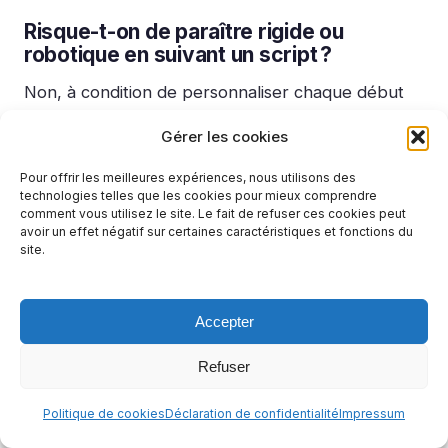
Risque-t-on de paraître rigide ou
robotique en suivant un script ?
Non, à condition de personnaliser chaque début
d’échange et d’éviter les phrases figées. Reprenez
Gérer les cookies
le prénom du contact, adaptez le ton, et pensez à
varier vos formulations, même si la structure de
Pour offrir les meilleures expériences, nous utilisons des
technologies telles que les cookies pour mieux comprendre
fond reste la même.
L’astuce :
tester vos messages
comment vous utilisez le site. Le fait de refuser ces cookies peut
avoir un effet négatif sur certaines caractéristiques et fonctions du
sur quelques prospects permet d’ajuster votre
site.
approche naturellement.
Accepter
Est-il possible d’automatiser une partie
du script WhatsApp ?
Refuser
Certaines étapes deviennent automatiques grâce
à des outils de
Zapier
ou, pour les photographes,
Politique de cookies
Déclaration de confidentialité
Impressum
avec une solution dédiée.