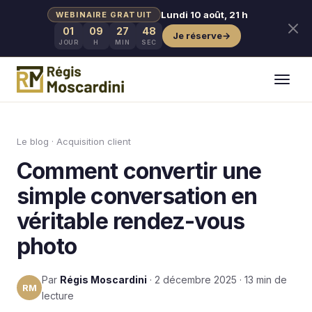
Lundi 10 août, 21 h
WEBINAIRE GRATUIT
01
09
27
47
→
JOUR
H
MIN
SEC
Aller au contenu
Le blog
·
Acquisition client
Comment convertir une
simple conversation en
véritable rendez-vous
photo
Par
Régis Moscardini
· 2 décembre 2025 · 13 min de
RM
lecture