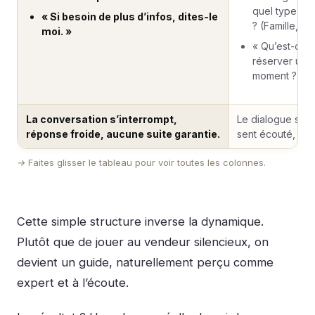
quel type de 
« Si besoin de plus d’infos, dites-le
? (Famille, c
moi. »
« Qu’est-ce q
réserver une
moment ? »
La conversation s’interrompt,
Le dialogue s’en
réponse froide, aucune suite garantie.
sent écouté, la c
→ Faites glisser le tableau pour voir toutes les colonnes.
Cette simple structure inverse la dynamique.
Plutôt que de jouer au vendeur silencieux, on
devient un guide,
naturellement perçu comme
expert et à l’écoute.