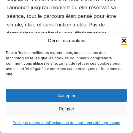
l’annonce jusqu’au moment où elle réservait sa
séance, tout le parcours était pensé pour être
simple, clair, et sans friction inutile. Pas de
formulaires compliqués, pas d’informations
Gérer les cookies
contradictoires, pas d’hésitations sur ce qu’il fallait
faire. Chaque étape amenait naturellement vers la
Pour offrir les meilleures expériences, nous utilisons des
technologies telles que les cookies pour mieux comprendre
suivante.
comment vous utilisez le site. Le fait de refuser ces cookies peut
avoir un effet négatif sur certaines caractéristiques et fonctions du
4/
Le 4ème élément,
c’est la qualification
site.
automatique des prospects.
Accepter
Le système était conçu pour filtrer naturellement
les personnes qui n’étaient pas dans la cible ou qui
Refuser
n’étaient pas prêtes à investir dans les services
d’Aurélie. Ça signifie que les vingt rendez-vous
Politique de cookies
Déclaration de confidentialité
Impressum
téléphoniques qu’elle a obtenus n’étaient pas