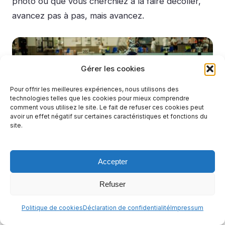
photo ou que vous cherchiez à la faire décoller,
avancez pas à pas, mais avancez.
Gérer les cookies
Pour offrir les meilleures expériences, nous utilisons des
technologies telles que les cookies pour mieux comprendre
comment vous utilisez le site. Le fait de refuser ces cookies peut
avoir un effet négatif sur certaines caractéristiques et fonctions du
site.
Accepter
Photo par Régis Moscardini
Refuser
Politique de cookies
Déclaration de confidentialité
Impressum
2023 : dépasser 100 000 € de chiffre
d’affaires