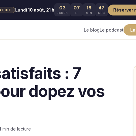
03
07
18
46
Lundi 10 août, 21 h
Réserver 
ATUIT
JOURS
H
MIN
SEC
Le blog
Le podcast
La
atisfaits : 7
pour dopez vos
4 min de lecture