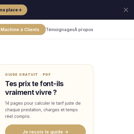
ma place
→
 Machine à Clients
Témoignages
À propos
GUIDE GRATUIT · PDF
Tes prix te font-ils
vraiment vivre ?
14 pages pour calculer le tarif juste de
chaque prestation, charges et temps
réel compris.
Je reçois le guide →