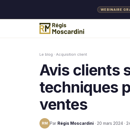
WEBINAIRE GR
Aller au contenu
Le blog
·
Acquisition client
Avis clients s
techniques 
ventes
RM
Par
Régis Moscardini
· 20 mars 2024 · 2