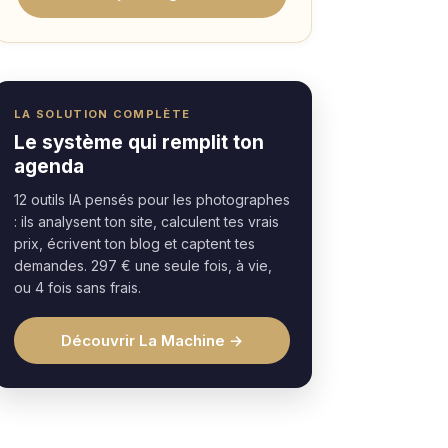
LA SOLUTION COMPLÈTE
Le système qui remplit ton
agenda
12 outils IA pensés pour les photographes
: ils analysent ton site, calculent tes vrais
prix, écrivent ton blog et captent tes
demandes. 297 € une seule fois, à vie,
ou 4 fois sans frais.
Découvrir La Machine →